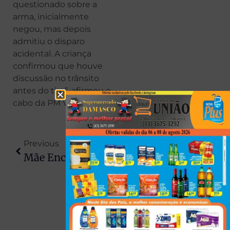
questionado sobre a
arma, inicialmente
negou, mas depois
admitiu o disparo
acidental. A criança
confirmou que houve
discussão no trânsito
antes do tiro”, afirmou o
cabo da PM Vinicius.
Previous
Next
Mãe Encontra Filha Morta No Paraná Após Horas Sem Notícia
Criança Ouve Assalto Em Jogo Online E Ajuda PM A Salvar Família No PR