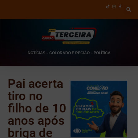
NOTÍCIAS
–
COLORADO E REGIÃO
–
POLÍTICA
Pai acerta
tiro no
filho de 10
anos após
briga de