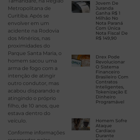
Tamandaré, na Região
Jovem De
Metropolitana de
Juranda
Ganha R$ 1
Curitiba. Após se
Milhão No
envolver em um
Nota Paraná
Com Única
acidente na Rodovia
Nota Fiscal De
dos Minérios, nas
R$ 149,90
proximidades do
Parque Santa Maria, o
Drex Pode
homem sacou uma
Revolucionar
O Sistema
arma de fogo com a
Financeiro
intenção de atingir
Brasileiro Com
Contratos
outro condutor, mas
Inteligentes,
acabou disparando e
Tokenização E
Dinheiro
atingindo o próprio
Programável
filho, de 10 anos, que
estava dentro do
veículo.
Homem Sofre
Ataque
Cardíaco
Conforme informações
Durante