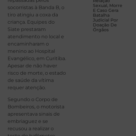
repassadas pelos
Relação
Sexual, Morre
socorristas à Banda B, o
E Caso Gera
tiro atingiu a coxa da
Batalha
Judicial Por
criança. Equipes do
Doação De
Siate prestaram
Órgãos
atendimento no local e
encaminharam o
menino ao Hospital
Evangélico, em Curitiba.
Apesar de não haver
risco de morte, o estado
de saúde da vítima
requer atenção.
Segundo o Corpo de
Bombeiros, o motorista
apresentava sinais de
embriaguez e se
recusou a realizar o
teste do bafômetro.