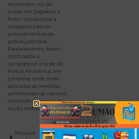
receberam voz de
prisão em flagrante e
foram conduzidos à
delegacia para os
procedimentos de
polícia judiciária.
Paralelamente, foram
notificados a
comparecer à sede da
Polícia Ambiental, em
Londrina, onde serão
adotadas as medidas
administrativas cabíveis,
incluindo aplicação de
multa ambiental.
Previous
Next