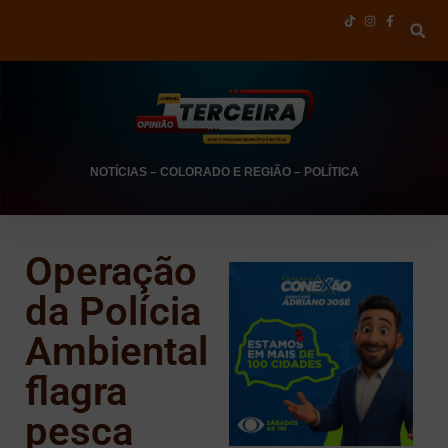
NOTÍCIAS
–
COLORADO E REGIÃO
–
POLÍTICA
Operação
da Polícia
Ambiental
flagra
pesca