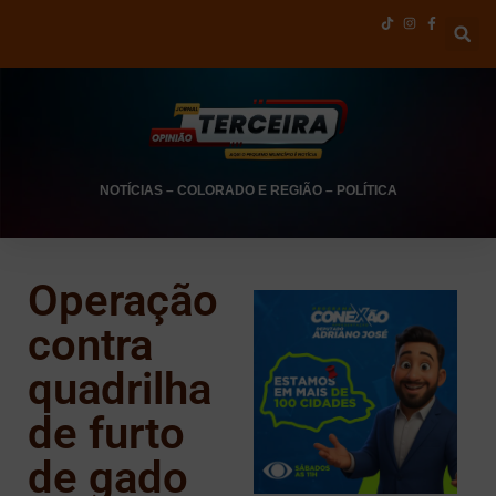
NOTÍCIAS
–
COLORADO E REGIÃO
–
POLÍTICA
Operação
contra
quadrilha
de furto
de gado