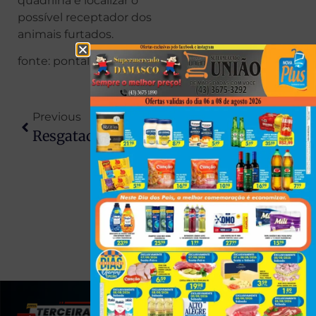
quadrilha e localizar o
possível receptador dos
animais furtados.
fonte: pontal news
Previous
Next
Resgatado Em Goiás, Menino De 9 Anos Dormia Em Tapete De Banheiro E Era Agredido Com Fios
Motorista Perde Controle, Bate Em Barranco E Fica Ferida Na PR-454 Entre Astorga E Jaguapitã
(43) 991545950