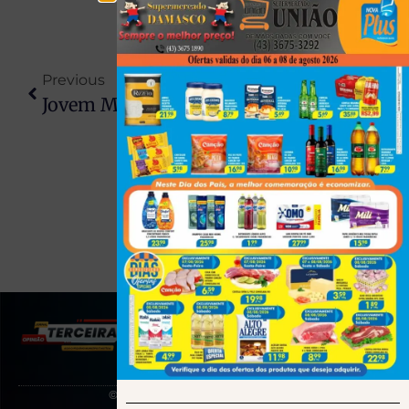
Previous
Next
Jovem Morre Por Hemorragia Cerebral Após Quatro Dias Consecutivos Jogando Videogame
Como Escolher Empresa De Buffet Para Eventos Na Capital Paranaense
(43) 991545950
© 2025 Todos os direitos reservados