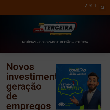
NOTÍCIAS
–
COLORADO E REGIÃO
–
POLÍTICA
Novos
investimentos,
geração
de
empregos