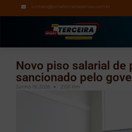
contato@jornalterceiraopiniao.com.br
Novo piso salarial de
sancionado pelo gove
Junho 19, 2026
2:00 Pm