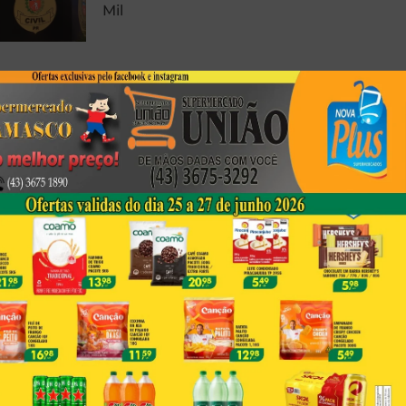
Mil
Foto Registrada Durante
Peregrinação Em Porecatu
Emociona Fiéis Por Semelhança
Com A Sagrada Face De Jesus
Corpo Em Decomposição É
Encontrado Em Londrina
Next