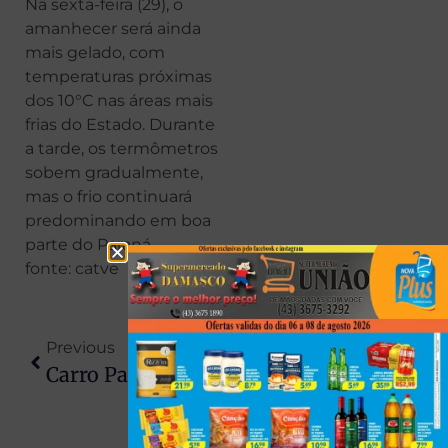
Na sexta-feira (29), o
amanhecer será ainda
mais gelado, com
temperaturas próximas
dos 10°C nas áreas mais
frias do Estado. Durante
a tarde, os termômetros
sobem gradualmente,
mas o frio continuará
predominando em boa
parte do Paraná.
fonte: catve
Previous
Next
Carro Parte Ao Meio Após Grave Acidente Na BR-376, Em Maringá
Lula Inicia Radioterapia Preventiva Após Retirada De Câncer De Pele Na Cabeça