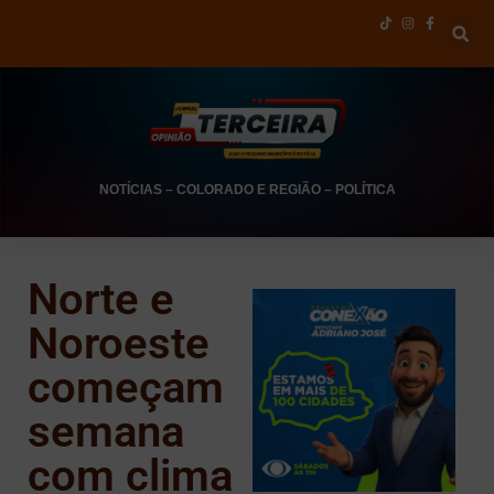
NOTÍCIAS
–
COLORADO E REGIÃO
–
POLÍTICA
Norte e
Noroeste
começam
semana
com clima