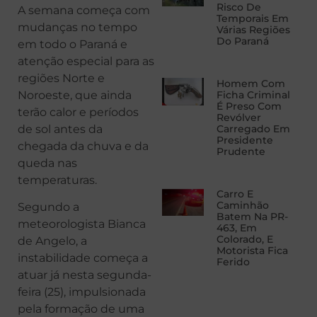
Risco De
A semana começa com
Temporais Em
mudanças no tempo
Várias Regiões
Do Paraná
em todo o Paraná e
atenção especial para as
regiões Norte e
Homem Com
Noroeste, que ainda
Ficha Criminal
É Preso Com
terão calor e períodos
Revólver
de sol antes da
Carregado Em
Presidente
chegada da chuva e da
Prudente
queda nas
temperaturas.
Carro E
Caminhão
Segundo a
Batem Na PR-
meteorologista Bianca
463, Em
Colorado, E
de Angelo, a
Motorista Fica
instabilidade começa a
Ferido
atuar já nesta segunda-
feira (25), impulsionada
pela formação de uma