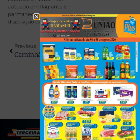
autuado em flagrante e
permanece à
disposição da Justiça.
Previous
Next
Caminhão Desgovernado Invade Quintal De Casa Em Rolândia E Provoca Danos Materiais
Moraes Autoriza Ida De Bolsonaro A Hospital Após Cair E Bater A Cabeça
(43) 991545950