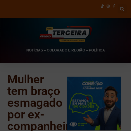
NOTÍCIAS
–
COLORADO E REGIÃO
–
POLÍTICA
Mulher
tem braço
esmagado
por ex-
companheiro