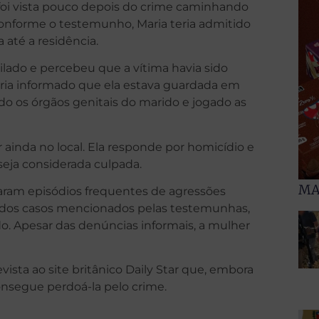
foi vista pouco depois do crime caminhando
onforme o testemunho, Maria teria admitido
até a residência.
lado e percebeu que a vítima havia sido
eria informado que ela estava guardada em
o os órgãos genitais do marido e jogado as
er ainda no local. Ela responde por homicídio e
seja considerada culpada.
MA
aram episódios frequentes de agressões
dos casos mencionados pelas testemunhas,
. Apesar das denúncias informais, a mulher
evista ao site britânico Daily Star que, embora
onsegue perdoá-la pelo crime.