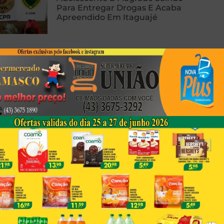
Para Entregar Drogas E Acaba
Apreendido Em Itaguajé
Inquilinos São Indiciados Por
Matar E Enterrar Empresário
Após Cobrança De Aluguel
PCPR Abre Inscrições Para
Concurso Com Salários Até R$ 42
Mil
Next