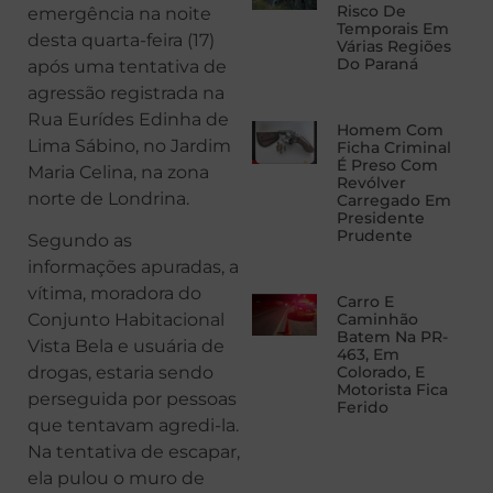
Risco De
emergência na noite
Temporais Em
desta quarta-feira (17)
Várias Regiões
Do Paraná
após uma tentativa de
agressão registrada na
Rua Eurídes Edinha de
Homem Com
Lima Sábino, no Jardim
Ficha Criminal
É Preso Com
Maria Celina, na zona
Revólver
norte de Londrina.
Carregado Em
Presidente
Prudente
Segundo as
informações apuradas, a
vítima, moradora do
Carro E
Caminhão
Conjunto Habitacional
Batem Na PR-
Vista Bela e usuária de
463, Em
Colorado, E
drogas, estaria sendo
Motorista Fica
perseguida por pessoas
Ferido
que tentavam agredi-la.
Na tentativa de escapar,
ela pulou o muro de