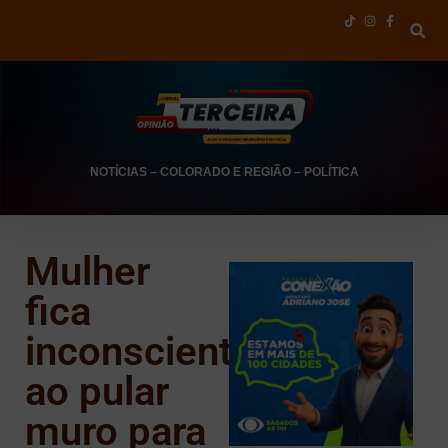
NOTÍCIAS
–
COLORADO E REGIÃO
–
POLÍTICA
Mulher
fica
inconsciente
ao pular
muro para