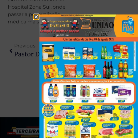
Hospital Zona Sul, onde
passaria por avaliação
médica mais detalhada.
Previous
Next
Pastor De 50 Anos Morre Em Acidente De Carro Em Bela Vista Do Paraíso
UEM Divulga Lista De Aprovados No Vestibular De Verão Nesta Sexta-Feira
(43) 991545950