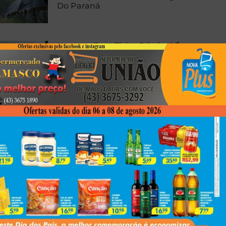
Do Paraná
Homem Com Ficha Criminal É
Preso Com Revólver Carregado
Em Presidente Prudente
Carro E Caminhão Batem Na PR-
463, Em Colorado, E Motorista
Fica Ferido
Next