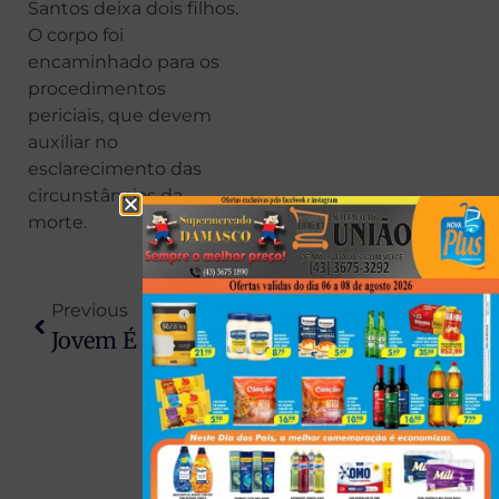
Santos deixa dois filhos.
O corpo foi
encaminhado para os
procedimentos
periciais, que devem
auxiliar no
esclarecimento das
circunstâncias da
morte.
Previous
Next
Jovem É Morta E Suspeito Confessa Que ‘tentou Expulsar Demônios’
Mãe Denuncia Ameaças Contra Filho Em Escola Militar: ‘Chora Com Vontade, Senão Vou Te Dar Um Tiro’