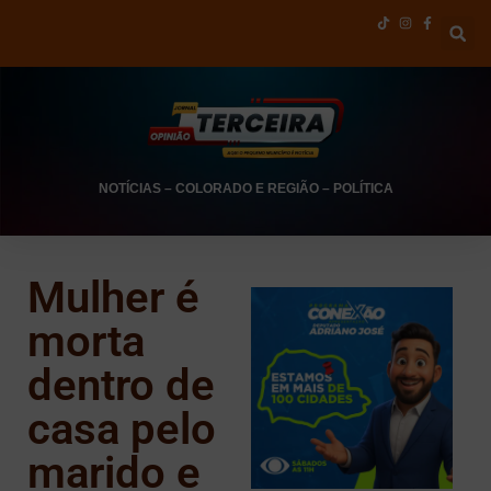
NOTÍCIAS
–
COLORADO E REGIÃO
–
POLÍTICA
Mulher é
morta
dentro de
casa pelo
marido e