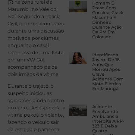
(7) na zona rural de
Homem É
Preso Com
Marumbi, no Vale do
Cocaína, Crack,
Ivaí. Segundo a Polícia
Maconha E
Dinheiro
Civil, o crime aconteceu
Durante Ação
durante uma discussão
Da PM Em
Colorado
motivada por ciúmes
enquanto o casal
retornava de uma festa
Identificada
em um VW Gol,
Jovem De 18
Anos Que
acompanhado pelos
Morreu Após
dois irmãos da vítima.
Grave
Acidente Com
Moto Elétrica
Durante o trajeto, o
Em Maringá
suspeito iniciou as
agressões ainda dentro
Acidente
do carro. Desesperada, a
Envolvendo
vítima puxou o volante,
Ambulância
Interdita A PR-
fazendo o veículo sair
323 E Deixa
da estrada e parar em
Quatro