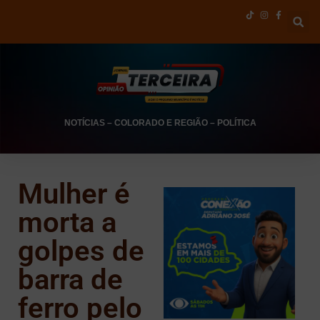
NOTÍCIAS
–
COLORADO E REGIÃO
–
POLÍTICA
Mulher é
morta a
golpes de
barra de
ferro pelo