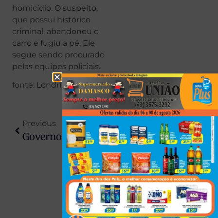
homicídio. O suspeito,
que possui histórico
criminal, abandonou o
carro e fugiu a pé. Ele
segue sendo procurado
pelas equipes policiais.
fonte: Londrina News
Previous
Next
Governo Do Paraná Inicia Pagamentos Do Auxílio Social Mulher Paranaense
Vereador É Preso No Paraná Por Vender Suplementos Falsificados Com Medicamentos Controlados