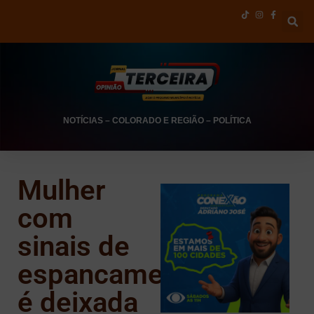
NOTÍCIAS
–
COLORADO E REGIÃO
–
POLÍTICA
Mulher
com
sinais de
espancamento
é deixada