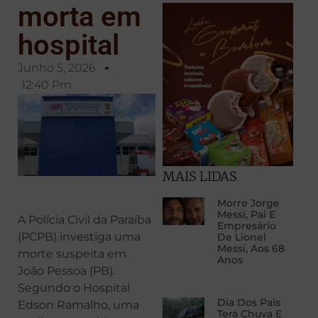
morta em
hospital
Junho 5, 2026
12:40 Pm
MAIS LIDAS
Morre Jorge
Messi, Pai E
A Polícia Civil da Paraíba
Empresário
(PCPB) investiga uma
De Lionel
Messi, Aos 68
morte suspeita em
Anos
João Pessoa (PB).
Segundo o Hospital
Dia Dos Pais
Edson Ramalho, uma
Terá Chuva E