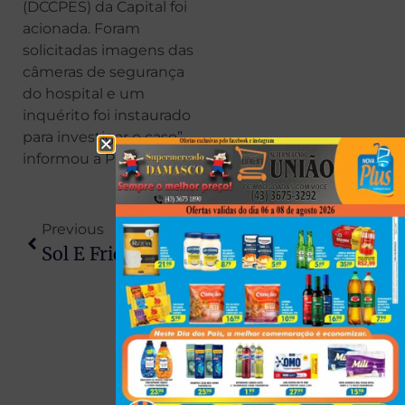
(DCCPES) da Capital foi
acionada. Foram
solicitadas imagens das
câmeras de segurança
do hospital e um
inquérito foi instaurado
para investigar o caso”,
informou a PCPB.
Previous
Next
Sol E Frio Marcam O Fim De Semana No Paraná; Chuva Volta Na Segunda
Vereador, Esposa E Filho Morrem Em Grave Acidente Na GO-206