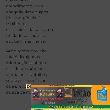
auxiliaram no
atendimento até a
chegada das equipes
de emergência. A
mulher foi
encaminhada para uma
unidade de saúde da
capital maranhense.
Até o momento, não
foram divulgadas
informações sobre o
estado de saúde da
vítima nem detalhes
sobre as circunstâncias
que provocaram a
queda da motocicleta.