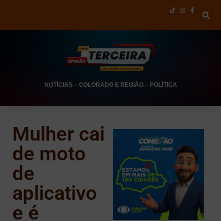
NOTÍCIAS
–
COLORADO E REGIÃO
–
POLÍTICA
Mulher cai
de moto
de
aplicativo
e é