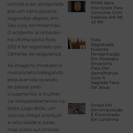
PCPR Abre
veículo e ser atropelada
Inscrições Para
por um carro poucos
Concurso Com
Salários Até R$
segundos depois, em
42 Mil
São Luís, no Maranhão.
O acidente aconteceu
na última sexta-feira
Foto
Registrada
(05) e foi registrado por
Durante
câmeras de segurança.
Peregrinação
Em Porecatu
Emociona
As imagens mostram a
Fiéis Por
motocicleta trafegando
Semelhança
Com A
pela avenida quando,
Sagrada Face
ao passar pelo
De Jesus
cruzamento, a mulher
cai inesperadamente na
Corpo Em
pista. Logo atrás, um
Decomposição
É Encontrado
veículo chega a reduzir
Em Londrina
a velocidade e parar,
mas outro automóvel