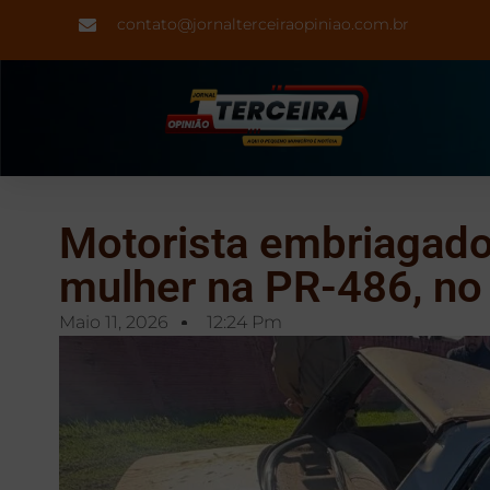
contato@jornalterceiraopiniao.com.br
Motorista embriagado
mulher na PR-486, no
Maio 11, 2026
12:24 Pm