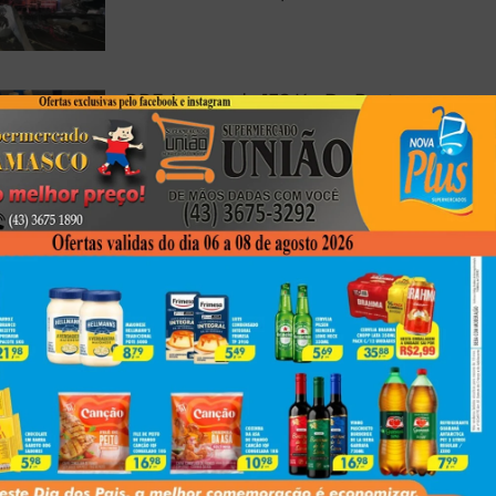
PRF Apreende 138 Kg De Pasta
Base De Cocaína Em Cambé
Médico De Londrina Morre Após
Acidente Com Caminhonete No
Paraná
Next