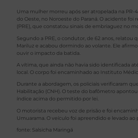
Uma mulher morreu após ser atropelada na PR-486
do Oeste, no Noroeste do Paraná. O acidente foi r
(PRE), que constatou sinais de embriaguez no mo
Segundo a PRE, o condutor, de 62 anos, relatou 
Mariluz e acabou dormindo ao volante. Ele afir
ouvir o impacto da batida.
A vítima, que ainda não havia sido identificada 
local. O corpo foi encaminhado ao Instituto Méd
Durante a abordagem, os policiais verificaram q
Habilitação (CNH). O teste do bafômetro apontou 0,
índice acima do permitido por lei.
O motorista recebeu voz de prisão e foi encaminha
Umuarama. O veículo foi apreendido e levado ao 
fonte: Salsicha Maringá