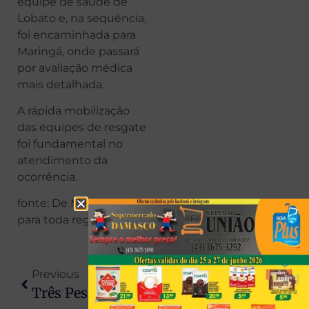
equipe de saúde de
Lobato e, na sequência,
foi encaminhada para
Maringá, onde passará
por avaliação médica
mais detalhada.
A rápida mobilização
das equipes de resgate
foi fundamental no
atendimento da
ocorrência.
fonte: De Mendeslândia
para toda região
Previous
Next
Três Pessoas São Presas Ao Tentar Levar Drogas E Celular Para Cadeia Pública De Porecatu
Piloto Morre Carbonizado Após Queda De Helicóptero Em Meio A Forte Nevoeiro Em Santa Catarina