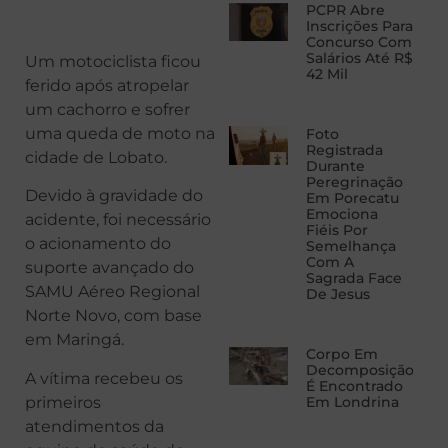
PCPR Abre
Inscrições Para
Concurso Com
Salários Até R$
Um motociclista ficou
42 Mil
ferido após atropelar
um cachorro e sofrer
uma queda de moto na
Foto
Registrada
cidade de Lobato.
Durante
Peregrinação
Devido à gravidade do
Em Porecatu
Emociona
acidente, foi necessário
Fiéis Por
o acionamento do
Semelhança
Com A
suporte avançado do
Sagrada Face
SAMU Aéreo Regional
De Jesus
Norte Novo, com base
em Maringá.
Corpo Em
Decomposição
A vítima recebeu os
É Encontrado
primeiros
Em Londrina
atendimentos da