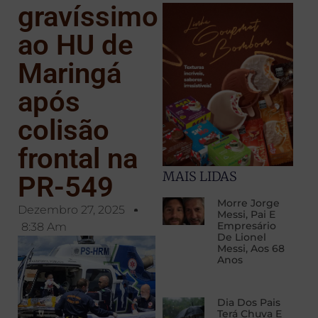
gravíssimo
ao HU de
Maringá
após
colisão
frontal na
MAIS LIDAS
PR-549
Morre Jorge
Dezembro 27, 2025
Messi, Pai E
Empresário
8:38 Am
De Lionel
Messi, Aos 68
Anos
Dia Dos Pais
Terá Chuva E