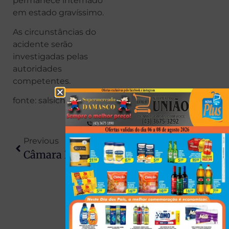
permanece internado
em estado gravíssimo.
As circunstâncias do
acidente serão
investigadas pelas
autoridades
competentes.
fonte: salsicha Maringá
Previous
Next
Câmara De Iguaraçu Foi A Que Mais Gastou Em Diárias Na Região Em 2025
Furto E Suposto Estelionato Em Chácara Levam 11 Pessoas À Delegacia, Incluindo Político De Paiçandu/PR