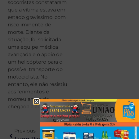
socorristas constataram
que a vítima estava em
estado gravíssimo, com
risco iminente de
morte. Diante da
situação, foi solicitada
uma equipe médica
avançada e o apoio de
um helicóptero para o
possível transporte do
motociclista. No
entanto, ele não resistiu
aos ferimentos e
morreu antes da
chegada a aeronave.
Previous
Next