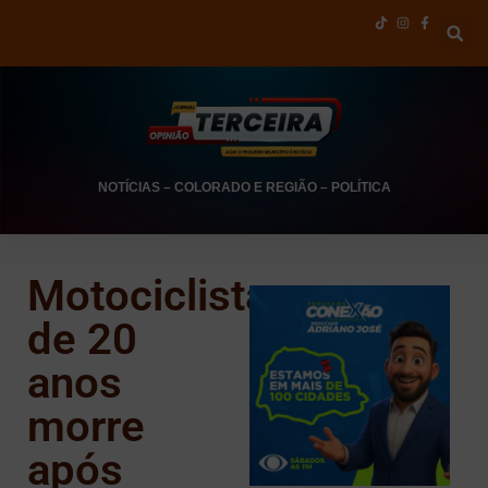
NOTÍCIAS
–
COLORADO E REGIÃO
–
POLÍTICA
Motociclista
de 20
anos
morre
após