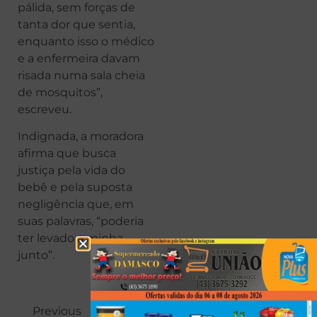
pálida, sem forças de
tanta dor que sentia,
enquanto isso o médico
e a enfermeira davam
risada numa sala cheia
de mosquitos”,
escreveu.
Indignada, a moradora
afirma que busca
justiça pela vida do
bebê e pela suposta
negligência que, em
suas palavras, “poderia
ter levado a minha
junto”.
Previous
Next