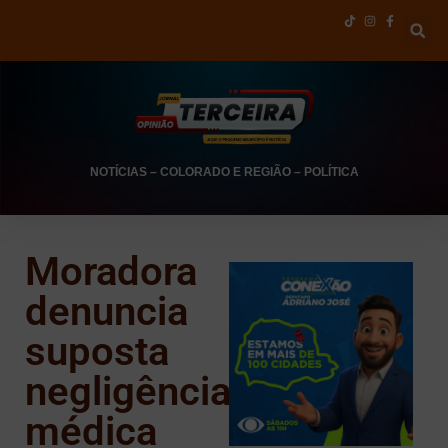
NOTÍCIAS
–
COLORADO E REGIÃO
–
POLÍTICA
Moradora
denuncia
suposta
negligência
médica