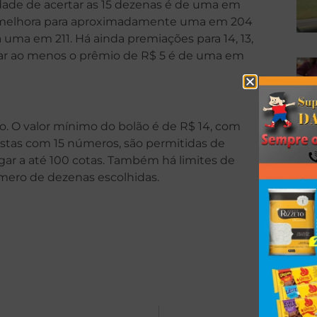
dade de acertar as 15 dezenas é de uma em
e melhora para aproximadamente uma em 204
 uma em 211. Há ainda premiações para 14, 13,
evar ao menos o prêmio de R$ 5 é de uma em
. O valor mínimo do bolão é de R$ 14, com
postas com 15 números, são permitidas de
egar a até 100 cotas. Também há limites de
mero de dezenas escolhidas.