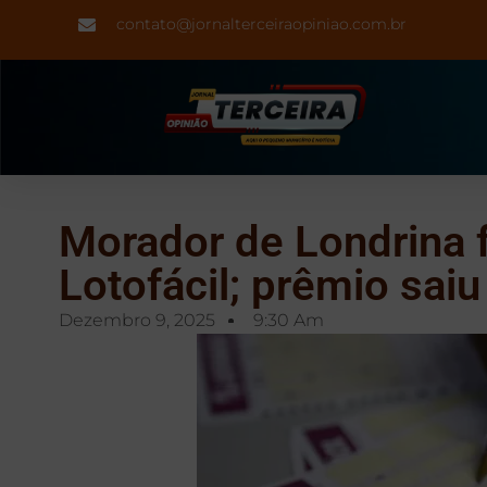
contato@jornalterceiraopiniao.com.br
Morador de Londrina f
Lotofácil; prêmio saiu
Dezembro 9, 2025
9:30 Am