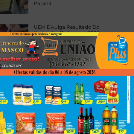
Paraná
UEM Divulga Resultado Do
Vestibular De Inverno 2026
A Economia Da Saúde
Suplementar E A Arquitetura Da
Cobertura Hospitalar: Uma
Análise Estratégica Da Proteção
De Alto Risco
Next