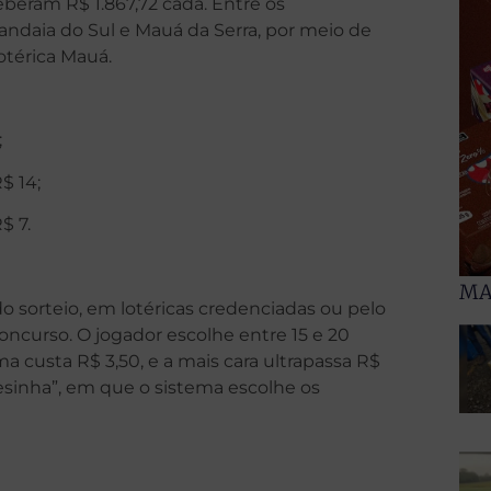
beram R$ 1.867,72 cada. Entre os
andaia do Sul e Mauá da Serra, por meio de
Lotérica Mauá.
;
$ 14;
$ 7.
MA
o sorteio, em lotéricas credenciadas ou pelo
o concurso. O jogador escolhe entre 15 e 20
a custa R$ 3,50, e a mais cara ultrapassa R$
resinha”, em que o sistema escolhe os