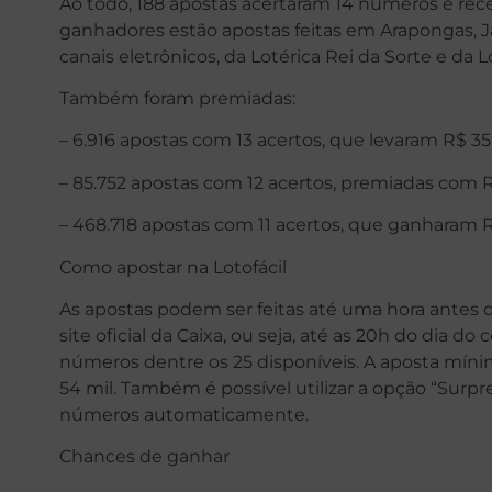
Ao todo, 188 apostas acertaram 14 números e rece
ganhadores estão apostas feitas em Arapongas, J
canais eletrônicos, da Lotérica Rei da Sorte e da 
Também foram premiadas:
– 6.916 apostas com 13 acertos, que levaram R$ 35
– 85.752 apostas com 12 acertos, premiadas com R
– 468.718 apostas com 11 acertos, que ganharam R
Como apostar na Lotofácil
As apostas podem ser feitas até uma hora antes d
site oficial da Caixa, ou seja, até as 20h do dia d
números dentre os 25 disponíveis. A aposta mínim
54 mil. Também é possível utilizar a opção “Surp
números automaticamente.
Chances de ganhar