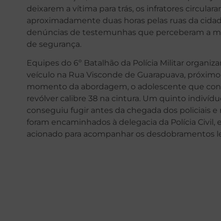
deixarem a vítima para trás, os infratores circula
aproximadamente duas horas pelas ruas da cidade.
denúncias de testemunhas que perceberam a mov
de segurança.
Equipes do 6º Batalhão da Polícia Militar organi
veículo na Rua Visconde de Guarapuava, próxim
momento da abordagem, o adolescente que condu
revólver calibre 38 na cintura. Um quinto indivíd
conseguiu fugir antes da chegada dos policiais e 
foram encaminhados à delegacia da Polícia Civil,
acionado para acompanhar os desdobramentos leg