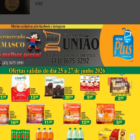
Mil
Foto Registrada Durante
Peregrinação Em Porecatu
Emociona Fiéis Por Semelhança
Com A Sagrada Face De Jesus
Corpo Em Decomposição É
Encontrado Em Londrina
Next