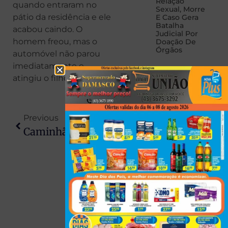
Relação
quando entraram no
Sexual, Morre
pátio da residência e ele
E Caso Gera
Batalha
acabou caindo. O
Judicial Por
homem freou, mas o
Doação De
Órgãos
automóvel não parou
imediatamente e
atingiu o filho.
Previous
Next
Caminhão Com Placas De Lupionópolis Tomba Na PR-454 E Motorista De 78 Anos Morre Em Astorga
Jovem De 19 Anos É Esfaqueado Após Briga E Encaminhado À UPA Em Arapongas