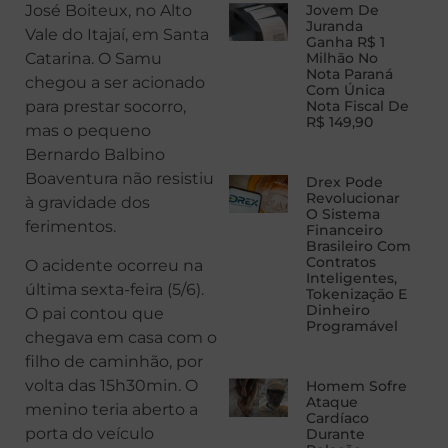
José Boiteux, no Alto
Jovem De
Juranda
Vale do Itajaí, em Santa
Ganha R$ 1
Catarina. O Samu
Milhão No
Nota Paraná
chegou a ser acionado
Com Única
para prestar socorro,
Nota Fiscal De
R$ 149,90
mas o pequeno
Bernardo Balbino
Boaventura não resistiu
Drex Pode
Revolucionar
à gravidade dos
O Sistema
ferimentos.
Financeiro
Brasileiro Com
Contratos
O acidente ocorreu na
Inteligentes,
última sexta-feira (5/6).
Tokenização E
Dinheiro
O pai contou que
Programável
chegava em casa com o
filho de caminhão, por
volta das 15h30min. O
Homem Sofre
Ataque
menino teria aberto a
Cardíaco
porta do veículo
Durante