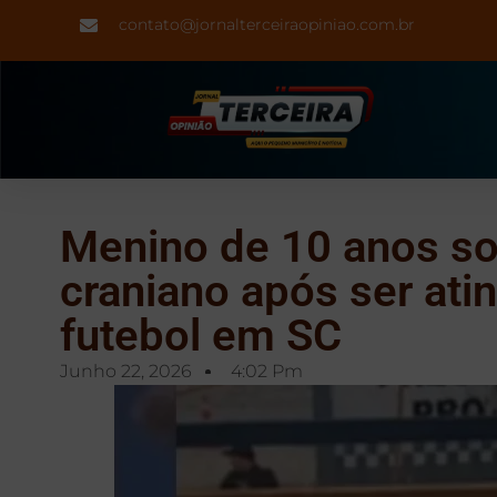
contato@jornalterceiraopiniao.com.br
Menino de 10 anos so
craniano após ser atin
futebol em SC
Junho 22, 2026
4:02 Pm