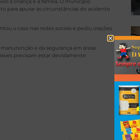
o à criança e à família. O município
 para apurar as circunstâncias do acidente
ntou o caso nas redes sociais e pediu orações
a manutenção e da segurança em áreas
traves precisam estar devidamente