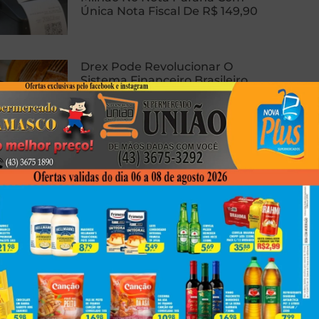
Única Nota Fiscal De R$ 149,90
Drex Pode Revolucionar O
Sistema Financeiro Brasileiro
Com Contratos Inteligentes,
Tokenização E Dinheiro
Programável
Homem Sofre Ataque Cardíaco
Durante Relação Sexual, Morre E
Caso Gera Batalha Judicial Por
Doação De Órgãos