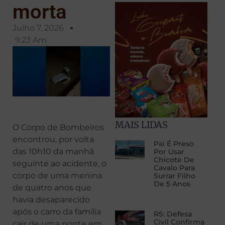
morta
Julho 7, 2026
9:23 Am
MAIS LIDAS
O Corpo de Bombeiros
encontrou, por volta
Pai É Preso
das 10h10 da manhã
Por Usar
Chicote De
seguinte ao acidente, o
Cavalo Para
corpo de uma menina
Surrar Filho
De 5 Anos
de quatro anos que
havia desaparecido
após o carro da família
RS: Defesa
Civil Confirma
cair de uma ponte em