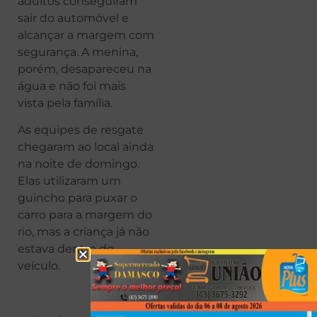
adultos conseguiram
sair do automóvel e
alcançar a margem com
segurança. A menina,
porém, desapareceu na
água e não foi mais
vista pela família.
As equipes de resgate
chegaram ao local ainda
na noite de domingo.
Elas utilizaram um
guincho para puxar o
carro para a margem do
rio, mas a criança já não
estava dentro do
veículo.