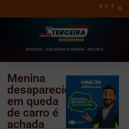
NOTÍCIAS
–
COLORADO E REGIÃO
–
POLÍTICA
Menina
desaparecida
em queda
de carro é
achada