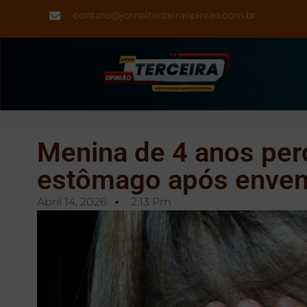
contato@jornalterceiraopiniao.com.br
Menina de 4 anos pe
estômago após enve
Abril 14, 2026
2:13 Pm