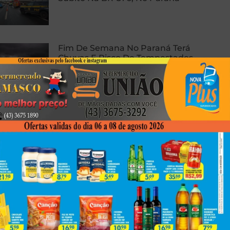
Fim De Semana No Paraná Terá
Chuvas E Risco De Tempestades,
Diz Meteorologista
Dor Danino Completa Line-Up
Internacional Do LENDAA 2026 E
Reforça Proposta De Festival
Voltado À Música Eletrônica De
Vanguarda
Next