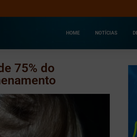
HOME
NOTÍCIAS
D
rde 75% do
nenamento