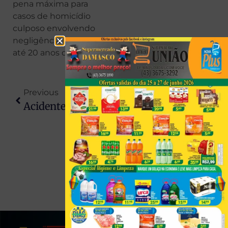
pena máxima para
casos de homicídio
culposo envolvendo
negligência infantil para
até 20 anos de prisão.
Previous
Next
Acidente Grave Entre Caminhões Deixa Dois Mortos E Interdita BR-163
Governo Avalia Aumentar Teto Do MEI Para R$ 140 Mil, Diz Ministro