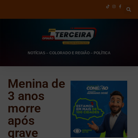
NOTÍCIAS
–
COLORADO E REGIÃO
–
POLÍTICA
Menina de
3 anos
morre
após
grave