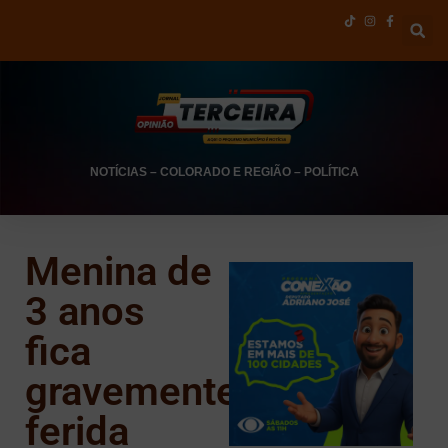
NOTÍCIAS
–
COLORADO E REGIÃO
–
POLÍTICA
Menina de
3 anos
fica
gravemente
ferida