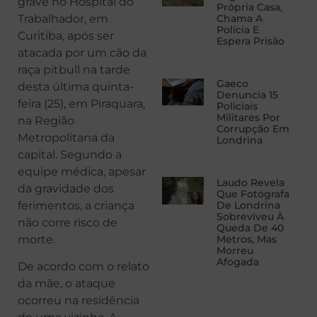
grave no Hospital do
Própria Casa,
Trabalhador, em
Chama A
Polícia E
Curitiba, após ser
Espera Prisão
atacada por um cão da
raça pitbull na tarde
Gaeco
desta última quinta-
Denuncia 15
feira (25), em Piraquara,
Policiais
Militares Por
na Região
Corrupção Em
Metropolitana da
Londrina
capital. Segundo a
equipe médica, apesar
Laudo Revela
da gravidade dos
Que Fotógrafa
ferimentos, a criança
De Londrina
Sobreviveu À
não corre risco de
Queda De 40
morte.
Metros, Mas
Morreu
Afogada
De acordo com o relato
da mãe, o ataque
ocorreu na residência