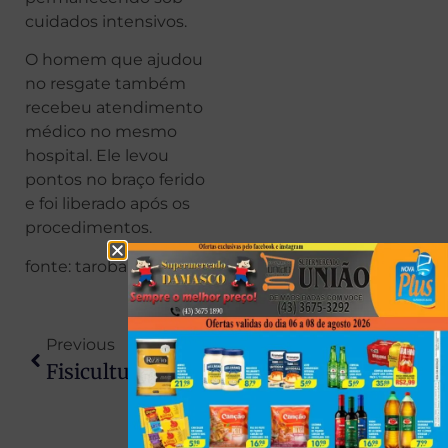
cuidados intensivos.
O homem que ajudou
no resgate também
recebeu atendimento
médico no mesmo
hospital. Ele levou
pontos no braço ferido
e foi liberado após os
procedimentos.
fonte: taroba
Previous
Next
Fisiculturista De 28 Anos Morre Após Infecção Grave Conhecida Como “bactéria Devoradora De Carne”
Galvão Bueno Recebe Alta Hospitalar No Paraná Após Tratamento De Pneumonia