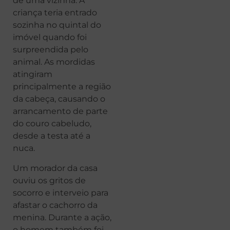
de uma vizinha. A
criança teria entrado
sozinha no quintal do
imóvel quando foi
surpreendida pelo
animal. As mordidas
atingiram
principalmente a região
da cabeça, causando o
arrancamento de parte
do couro cabeludo,
desde a testa até a
nuca.
Um morador da casa
ouviu os gritos de
socorro e interveio para
afastar o cachorro da
menina. Durante a ação,
o homem também foi