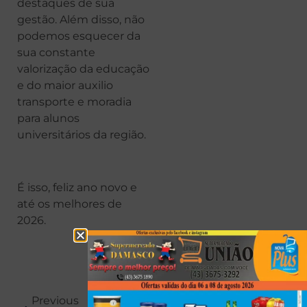
destaques de sua
gestão. Além disso, não
podemos esquecer da
sua constante
valorização da educação
e do maior auxilio
transporte e moradia
para alunos
universitários da região.
É isso, feliz ano novo e
até os melhores de
2026.
Previous
Next