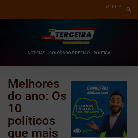
NOTÍCIAS
–
COLORADO E REGIÃO
–
POLÍTICA
Melhores
do ano: Os
10
políticos
que mais