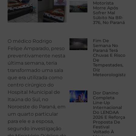
Motorista
Morre Após
Sofrer Mal
Súbito Na BR-
376, No Paraná
Fim De
O médico Rodrigo
Semana No
Felipe Amparado, preso
Paraná Terá
Chuvas E Risco
preventivamente nesta
De
última semana, teria
Tempestades,
Diz
transformado uma sala
Meteorologista
que era utilizada como
centro cirúrgico do
Hospital Municipal de
Dor Danino
Completa
Itaúna do Sul, no
Line-Up
Noroeste do Paraná, em
Internacional
Do LENDAA
um quarto particular
2026 E Reforça
para ele e a esposa,
Proposta De
Festival
segundo investigação
Voltado À
do Ministério Público do