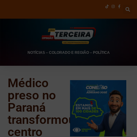
NOTÍCIAS
–
COLORADO E REGIÃO
–
POLÍTICA
Médico
preso no
Paraná
transformou
centro