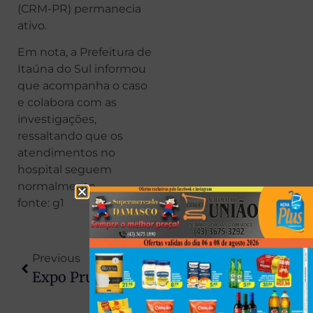
(CRM-PR) permanecia
ativo.
Em nota, a Prefeitura de
Itaúna do Sul informou
que acompanha o caso
e colabora com as
investigações,
ressaltando que os
atendimentos no
hospital seguem
normalmente.
fonte: g1
Previous
Next
Expo Prudente 2026 Anuncia 5 Dias De Festa Com Grandes Nomes Da Música Sertaneja
Homem Com Mandado De Prisão Em Aberto É Preso Durante Abordagem Da PM Em Atalaia