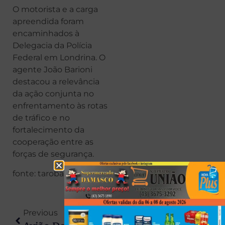
O motorista e a carga
apreendida foram
encaminhados à
Delegacia da Polícia
Federal em Londrina. O
agente João Barioni
destacou a relevância
da ação conjunta no
enfrentamento às rotas
de tráfico e no
fortalecimento da
cooperação entre as
forças de segurança.
fonte: taroba
Previous
Next