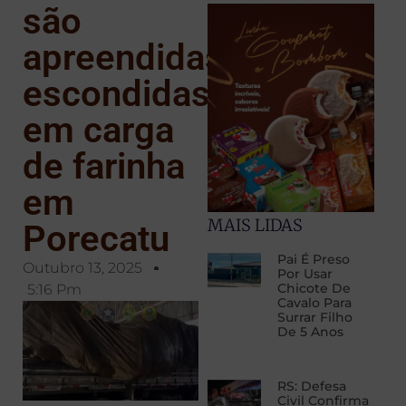
são
apreendidas
escondidas
em carga
de farinha
em
MAIS LIDAS
Porecatu
Pai É Preso
Outubro 13, 2025
Por Usar
Chicote De
5:16 Pm
Cavalo Para
Surrar Filho
De 5 Anos
RS: Defesa
Civil Confirma