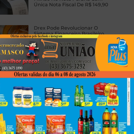
Única Nota Fiscal De R$ 149,90
Drex Pode Revolucionar O
Sistema Financeiro Brasileiro
Com Contratos Inteligentes,
Tokenização E Dinheiro
Programável
Homem Sofre Ataque Cardíaco
Durante Relação Sexual, Morre E
Caso Gera Batalha Judicial Por
Doação De Órgãos