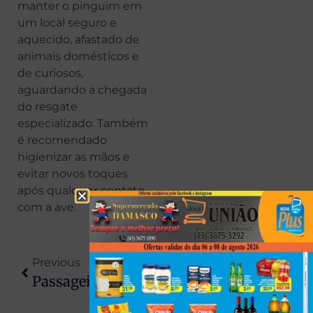
manter o pinguim em
um local seguro e
aquecido, afastado de
animais domésticos e
de curiosos,
aguardando a chegada
do resgate
especializado. Também
é recomendado
higienizar as mãos e
evitar novos toques
após qualquer contato
com a ave.
Previous
Next
Passageira É Esfaqueada No Rosto Por Homem Que Pedia Dinheiro Em Ônibus No Paraná
Paraná Entra Em Alerta: Frente Fria Traz Temporais, Geada E Chance De Frio Histórico Nesta Semana