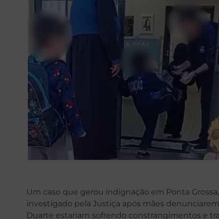
Um caso que gerou indignação em Ponta Grossa, 
investigado pela Justiça após mães denunciarem
Duarte estariam sofrendo constrangimentos e t