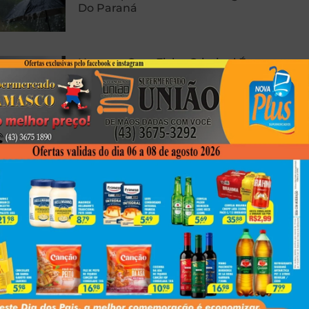
Do Paraná
Homem Com Ficha Criminal É
Preso Com Revólver Carregado
Em Presidente Prudente
Carro E Caminhão Batem Na PR-
463, Em Colorado, E Motorista
Fica Ferido
Next