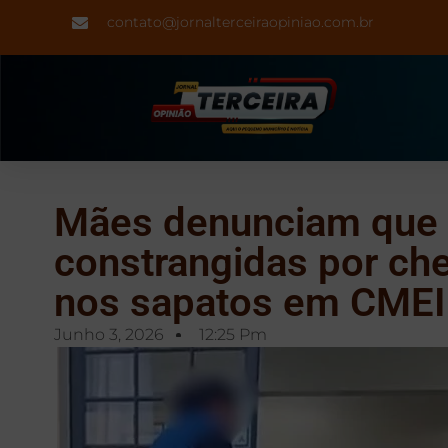
contato@jornalterceiraopiniao.com.br
Mães denunciam que 
constrangidas por ch
nos sapatos em CMEI
Junho 3, 2026
12:25 Pm