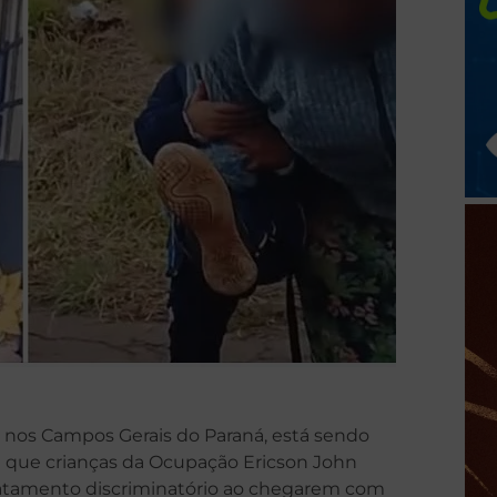
nos Campos Gerais do Paraná, está sendo
 que crianças da Ocupação Ericson John
ratamento discriminatório ao chegarem com