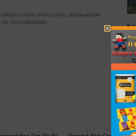
 o debate sobre preconceito, desigualdade
 de vulnerabilidade.