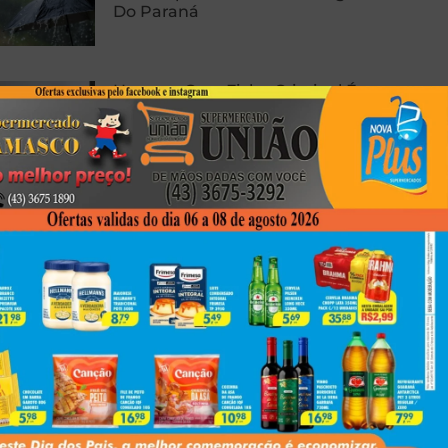
Do Paraná
Homem Com Ficha Criminal É
Preso Com Revólver Carregado
Em Presidente Prudente
Carro E Caminhão Batem Na PR-
463, Em Colorado, E Motorista
Fica Ferido
Next