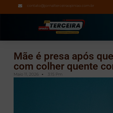
contato@jornalterceiraopiniao.com.br
Mãe é presa após quei
com colher quente c
Maio 11, 2026
3:15 Pm