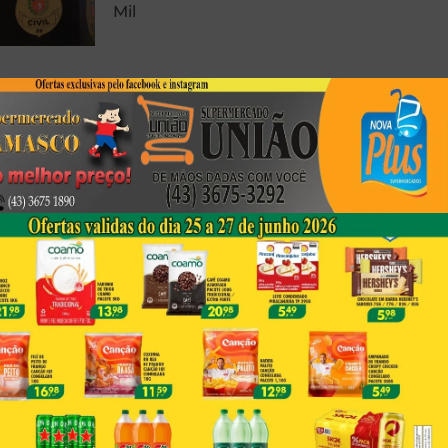
Mil
Foto Registrada Durante
Peregrinação Em Porecatu
Emociona Fiéis Por Semelhança
Com A Sagrada Face De Jesus
Corpo Em Decomposição É
Encontrado Em Londrina
Next