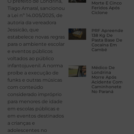
O prefeito de Londrina,
Morte E Cinco
Feridos Após
Tiago Amaral, sancionou
Ciclone
a Lei nº 14.005/2025, de
autoria da vereadora
Jessicão, que
PRF Apreende
138 Kg De
estabelece novas regras
Pasta Base De
para o ambiente escolar
Cocaína Em
Cambé
e eventos públicos
voltados ao público
infantojuvenil. A norma
Médico De
Londrina
proíbe a execução de
Morre Após
funks e outras músicas
Acidente Com
Caminhonete
com conteúdo
No Paraná
considerado impróprio
para menores de idade
em escolas públicas e
em eventos destinados
a crianças e
adolescentes no