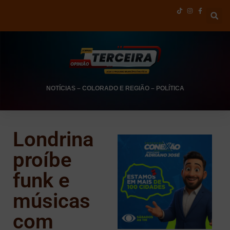
NOTÍCIAS
–
COLORADO E REGIÃO
–
POLÍTICA
Londrina
proíbe
funk e
músicas
com