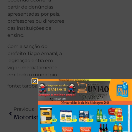
partir de denúncias
apresentadas por pais,
professores ou diretores
das instituições de
ensino.
Com a sanção do
prefeito Tiago Amaral, a
legislação entra em
vigor imediatamente
em todo o município.
fonte: taroba
Previous
Next
Motorista Fica Em Estado Gravíssimo Após Colisão Entre BMW E Caminhão Em Rolândia
Calor De 30°C Volta Ao Paraná E Sol Deve Predominar Em Todo O Estado Até O Fim De Semana