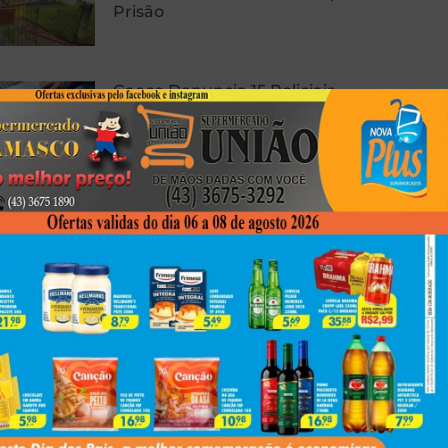
Prisão
Gaeco Denuncia 15 Policiais
Militares Por Corrupção Em
Londrina
Laudo Revela Que Fotógrafa De
Londrina Sobreviveu À Queda
De 40 Metros, Mas Morreu
Afogada
Next