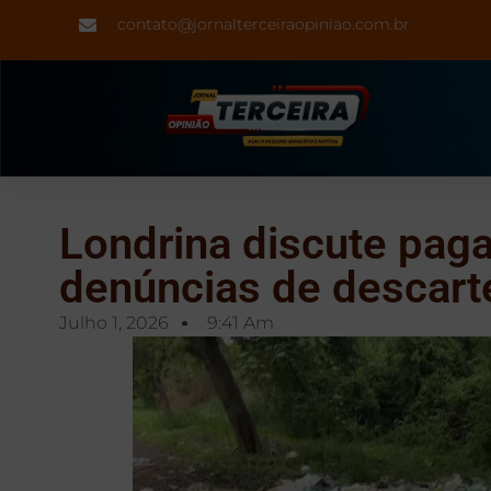
contato@jornalterceiraopiniao.com.br
Londrina discute paga
denúncias de descarte
Julho 1, 2026
9:41 Am