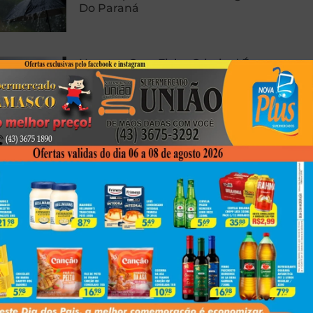
Do Paraná
Homem Com Ficha Criminal É
Preso Com Revólver Carregado
Em Presidente Prudente
Carro E Caminhão Batem Na PR-
463, Em Colorado, E Motorista
Fica Ferido
Next