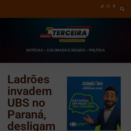
NOTÍCIAS
–
COLORADO E REGIÃO
–
POLÍTICA
Ladrões
invadem
UBS no
Paraná,
desligam