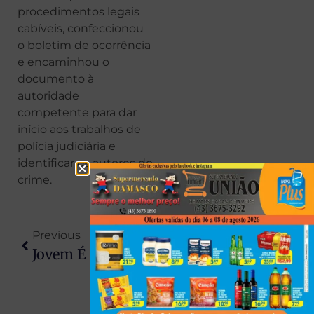
procedimentos legais
cabíveis, confeccionou
o boletim de ocorrência
e encaminhou o
documento à
autoridade
competente para dar
início aos trabalhos de
polícia judiciária e
identificar os autores do
crime.
Previous
Next
Jovem É Atingida Por Galho Em Praça Do PR E Perde Movimento Das Pernas
Ação Conjunta Entre PM E Polícia Civil Resulta Em Prisão Por Tráfico De Drogas Em Santo Inácio