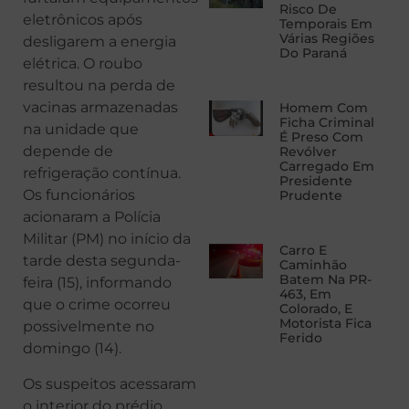
Risco De
eletrônicos após
Temporais Em
Várias Regiões
desligarem a energia
Do Paraná
elétrica. O roubo
resultou na perda de
vacinas armazenadas
Homem Com
Ficha Criminal
na unidade que
É Preso Com
depende de
Revólver
Carregado Em
refrigeração contínua.
Presidente
Os funcionários
Prudente
acionaram a Polícia
Militar (PM) no início da
Carro E
tarde desta segunda-
Caminhão
Batem Na PR-
feira (15), informando
463, Em
que o crime ocorreu
Colorado, E
Motorista Fica
possivelmente no
Ferido
domingo (14).
Os suspeitos acessaram
o interior do prédio