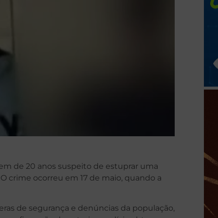
jovem de 20 anos suspeito de estuprar uma
 O crime ocorreu em 17 de maio, quando a
ras de segurança e denúncias da população,