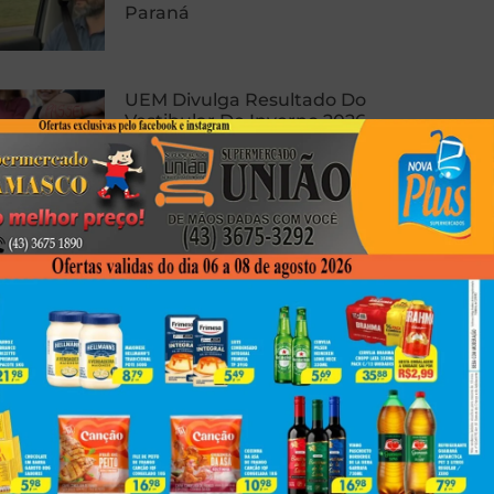
Paraná
UEM Divulga Resultado Do
Vestibular De Inverno 2026
A Economia Da Saúde
Suplementar E A Arquitetura Da
Cobertura Hospitalar: Uma
Análise Estratégica Da Proteção
De Alto Risco
Next