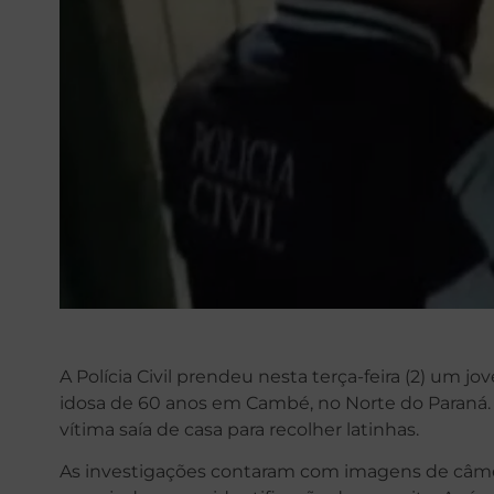
A Polícia Civil prendeu nesta terça-feira (2) um 
idosa de 60 anos em Cambé, no Norte do Paraná.
vítima saía de casa para recolher latinhas.
As investigações contaram com imagens de câme