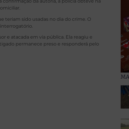
 confirmação da autoria, a polícia obteve na
miciliar.
e teriam sido usadas no dia do crime. O
interrogatório.
sor e atacada em via pública. Ela reagiu e
stigado permanece preso e responderá pelo
MA