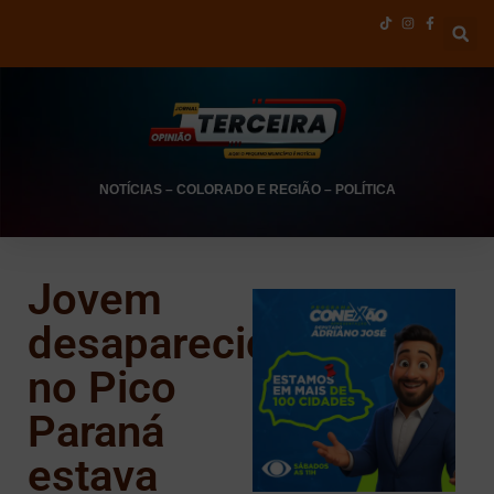
NOTÍCIAS
–
COLORADO E REGIÃO
–
POLÍTICA
Jovem
desaparecido
no Pico
Paraná
estava