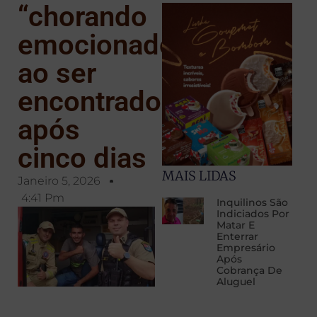
“chorando
emocionado”
ao ser
encontrado
após
cinco dias
MAIS LIDAS
Janeiro 5, 2026
4:41 Pm
Inquilinos São
Indiciados Por
Matar E
Enterrar
Empresário
Após
Cobrança De
Aluguel