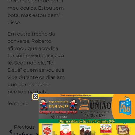
enxergar, porque perdi
meu óculos. Estou sem
bota, mas estou bem”,
disse.
Em outro trecho da
conversa, Roberto
afirmou que acredita
ter sobrevivido graças à
fé. Segundo ele, “foi
Deus” quem salvou sua
vida durante os dias em
que permaneceu
perdido na mata.
fonte: ric
Previous
Next