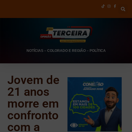
NOTÍCIAS
–
COLORADO E REGIÃO
–
POLÍTICA
Jovem de
21 anos
morre em
confronto
com a