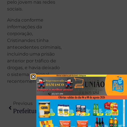
pelo jovem nas redes
sociais.
Ainda conforme
informações da
corporação,
Cristinandes tinha
antecedentes criminais,
incluindo uma prisão
anterior por tráfico de
drogas, e havia deixado
o sistema prisional
recentemente.
Previous
Next
Prefeitura Do PR Abre PSS Com Vagas De Professor A Motorista
Ciclone Extratropical Provoca Ventos De Até 100 Km/h E Deixa Paraná Em Alerta Laranja