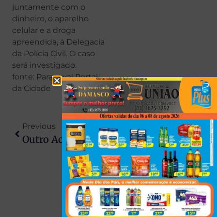
juntamente com o
dinheiro, o aparelho
celular e a droga
apreendida, à Delegacia
da Polícia Civil. O caso
será investigado.
fonte: Paranavaí Portal
da Cidade
Previous
Next
Outro Acidente Com Patinete Elétrico Em Arapongas: Mulher Fica Ferida Após Colisão Com Caminhão
Confusão Em Motel Termina Com Homem Ferido E Mobiliza PM E Bombeiros Em Londrina