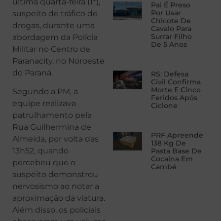
última quarta-feira (1º),
Pai É Preso
Por Usar
suspeito de tráfico de
Chicote De
drogas, durante uma
Cavalo Para
Surrar Filho
abordagem da Polícia
De 5 Anos
Militar no Centro de
Paranacity, no Noroeste
do Paraná.
RS: Defesa
Civil Confirma
Morte E Cinco
Segundo a PM, a
Feridos Após
equipe realizava
Ciclone
patrulhamento pela
Rua Guilhermina de
PRF Apreende
Almeida, por volta das
138 Kg De
13h52, quando
Pasta Base De
Cocaína Em
percebeu que o
Cambé
suspeito demonstrou
nervosismo ao notar a
aproximação da viatura.
Além disso, os policiais