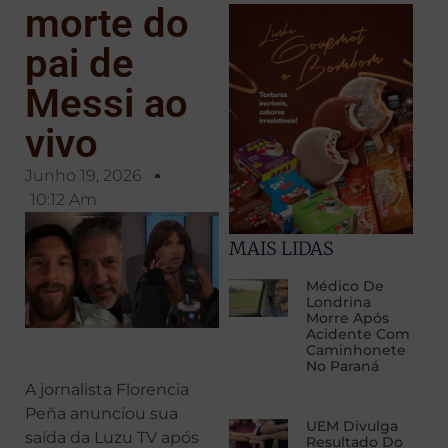
morte do
pai de
Messi ao
vivo
Junho 19, 2026
10:12 Am
MAIS LIDAS
Médico De
Londrina
Morre Após
Acidente Com
Caminhonete
No Paraná
A jornalista Florencia
Peña anunciou sua
UEM Divulga
saída da Luzu TV após
Resultado Do