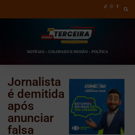
NOTÍCIAS
–
COLORADO E REGIÃO
–
POLÍTICA
Jornalista
é demitida
após
anunciar
falsa