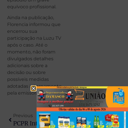
equívoco profissional.
Ainda na publicação,
Florencia informou que
encerrou sua
participação na Luzu TV
após o caso. Até o
momento, não foram
divulgados detalhes
adicionais sobre a
decisão ou sobre
possíveis medidas
adotadas internamente
pela emissora.
Previous
Next
PCPR Intercepta Drogas E Armas Avaliadas Em R$ 22 Milhões No Paraná
Homem Morre Após Reagir A Abordagem Durante Ocorrência Da PM No PR