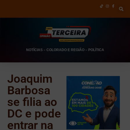
NOTÍCIAS
–
COLORADO E REGIÃO
–
POLÍTICA
Joaquim
Barbosa
se filia ao
DC e pode
entrar na