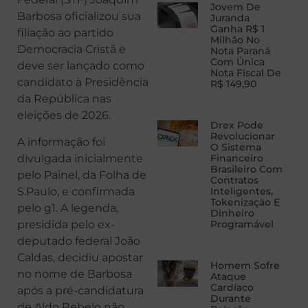
Jovem De
Barbosa oficializou sua
Juranda
Ganha R$ 1
filiação ao partido
Milhão No
Democracia Cristã e
Nota Paraná
Com Única
deve ser lançado como
Nota Fiscal De
candidato à Presidência
R$ 149,90
da República nas
eleições de 2026.
Drex Pode
Revolucionar
A informação foi
O Sistema
divulgada inicialmente
Financeiro
Brasileiro Com
pelo Painel, da Folha de
Contratos
S.Paulo, e confirmada
Inteligentes,
Tokenização E
pelo g1. A legenda,
Dinheiro
presidida pelo ex-
Programável
deputado federal João
Caldas, decidiu apostar
Homem Sofre
no nome de Barbosa
Ataque
Cardíaco
após a pré-candidatura
Durante
de Aldo Rebelo não