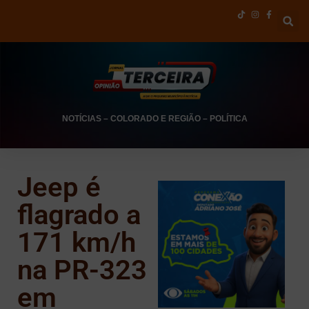
NOTÍCIAS
–
COLORADO E REGIÃO
–
POLÍTICA
Jeep é
flagrado a
171 km/h
na PR-323
em