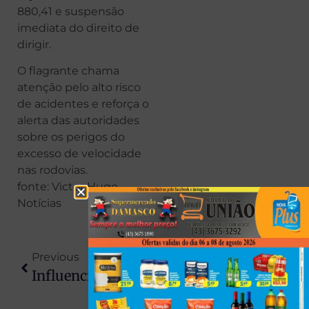
880,41 e suspensão
imediata do direito de
dirigir.
O flagrante chama
atenção pelo alto risco
de acidentes e reforça o
alerta das autoridades
sobre os perigos do
excesso de velocidade
nas rodovias.
fonte: Victor Hugo
Notícias
Previous
Next
Influenciadora Deolane Bezerra É Presa Em Operação Sobre Lavagem De Dinheiro Do PCC
Boleto Bancário Ainda Vale A Pena? Vantagens E Desvantagens Para Empresas