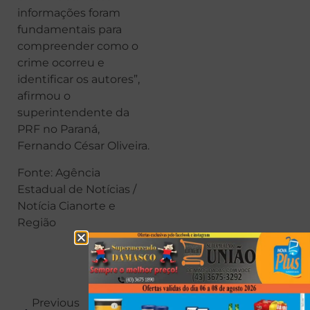
informações foram
fundamentais para
compreender como o
crime ocorreu e
identificar os autores”,
afirmou o
superintendente da
PRF no Paraná,
Fernando César Oliveira.
Fonte: Agência
Estadual de Notícias /
Notícia Cianorte e
Região
Previous
Next