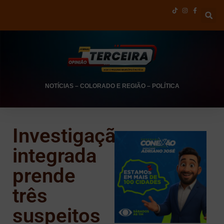
NOTÍCIAS
–
COLORADO E REGIÃO
–
POLÍTICA
Investigação
integrada
prende
três
suspeitos