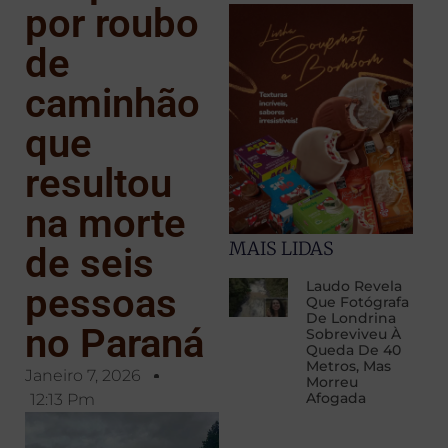
por roubo
de
caminhão
que
resultou
na morte
MAIS LIDAS
de seis
Laudo Revela
pessoas
Que Fotógrafa
De Londrina
no Paraná
Sobreviveu À
Queda De 40
Metros, Mas
Janeiro 7, 2026
Morreu
Afogada
12:13 Pm