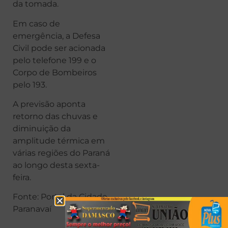
da tomada.
Em caso de
emergência, a Defesa
Civil pode ser acionada
pelo telefone 199 e o
Corpo de Bombeiros
pelo 193.
A previsão aponta
retorno das chuvas e
diminuição da
amplitude térmica em
várias regiões do Paraná
ao longo desta sexta-
feira.
Fonte: Portal da Cidade
Paranavaí