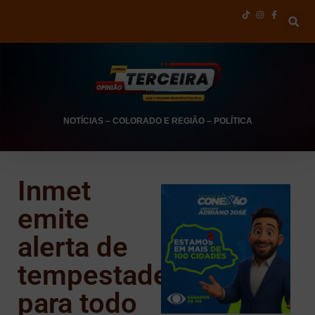
NOTÍCIAS
–
COLORADO E REGIÃO
–
POLÍTICA
Inmet
emite
alerta de
tempestade
para todo