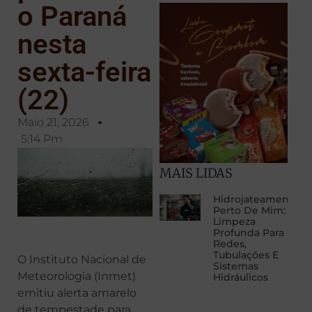
o Paraná
nesta
sexta-feira
(22)
Maio 21, 2026
5:14 Pm
MAIS LIDAS
Hidrojateamento
Perto De Mim:
Limpeza
Profunda Para
Redes,
Tubulações E
O Instituto Nacional de
Sistemas
Meteorologia (Inmet)
Hidráulicos
emitiu alerta amarelo
de tempestade para