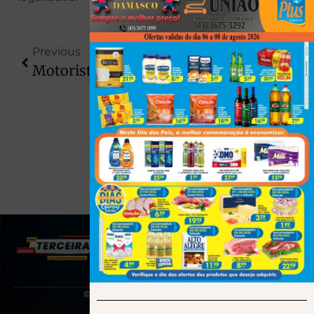
Previous
Next
Motorista De BMW Tenta Fugir Da PM, Bate Em Viatura E Morre Em Confronto No PR
Pai E Filho São Mortos A Tiros Após Desentendimento Com Policial No Norte Do Paraná
(43) 991545950
© 2025 Todos os direitos reservados