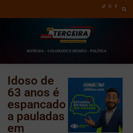
NOTÍCIAS
–
COLORADO E REGIÃO
–
POLÍTICA
Idoso de
63 anos é
espancado
a pauladas
em