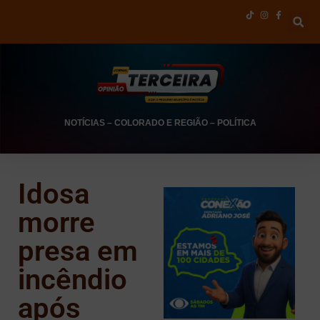
NOTÍCIAS
–
COLORADO E REGIÃO
–
POLÍTICA
Idosa
morre
presa em
incêndio
após