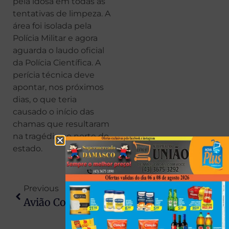
pela idosa em todas as
tentativas de limpeza. A
área foi isolada pela
Polícia Militar e agora
aguarda o laudo oficial
da Polícia Científica. A
perícia técnica deve
apontar, nos próximos
dias, o que teria
causado o início das
chamas que resultaram
na tragédia no norte do
estado.
Previous
Next
Avião Com Seis Pessoas Faz Pouso Forçado No Aeroporto De Maringá
Carro Com Mãe E Duas Crianças Pega Fogo E Fica Destruído No PR