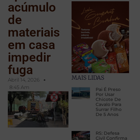
acúmulo
de
materiais
em casa
impedir
fuga
MAIS LIDAS
Abril 14, 2026
8:45 Am
Pai É Preso
Por Usar
Chicote De
Cavalo Para
Surrar Filho
De 5 Anos
RS: Defesa
Civil Confirma